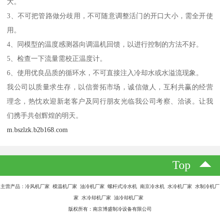
大。
3、不可把管路做分歧用，不可随意调整活门的开口大小，需全开使
用。
4、同模型的温度感测器向调温机回馈，以进行控制的方法不好。
5、检查一下流量需校正温度计。
6、使用优良品质的循环水，不可直接注入冷却水或水溢流现象。
我公司以质量求生存，以信誉拓市场，诚信做人，互利共赢的经营
理念，热忱欢迎新老客户及同行朋友光临我公司考察、洽谈。让我
们携手共创辉煌的明天。
m.bszlzk.b2b168.com
Top
主营产品：冷风机厂家 模温机厂家 油冷机厂家 螺杆式冷水机 南京冷水机 水冷机厂家 水制冷机厂
家 水冷却机厂家 油冷却机厂家
版权所有：南京博盛制冷设备有限公司