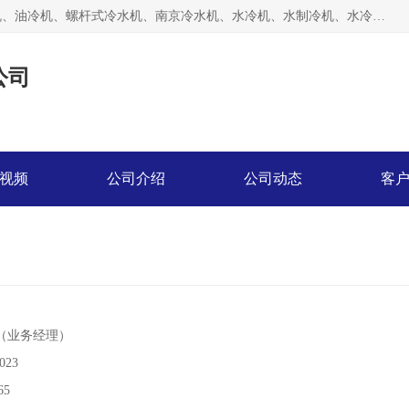
南京博盛制冷设备有限公司是冷风机厂家主营冷风机、模温机、油冷机、螺杆式冷水机、南京冷水机、水冷机、水制冷机、水冷却机、油冷却机等；凭借多年的制作经验、优秀的技术、优秀的产品质量诚信的经营理念，以一流的品质，实在的价格，在行业内享有较高的声誉。
公司
视频
公司介绍
公司动态
客
（业务经理）
023
65