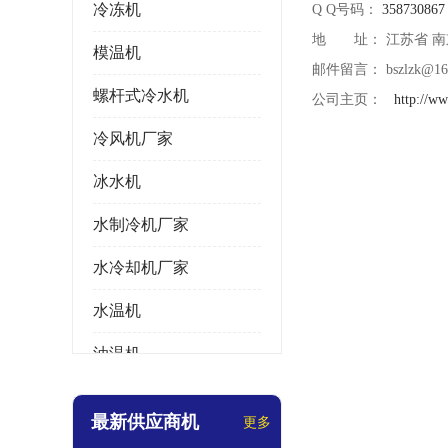
冷冻机
Q Q号码：
358730867
地 址： 江苏省 南
模温机
邮件留言： bszlzk@16
螺杆式冷水机
公司主页：
http://w
冷风机厂家
冰水机
水制冷机厂家
水冷却机厂家
水温机
油温机
冰热一体机
最新供应商机
更多
南京冷水机