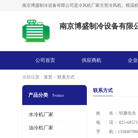
南京博盛制冷设备有限
公司首页
供应商机
企业
当前位置：
首页
>
联系方式
联系方式
产品分类
Product
姓 名： 邹康
先生
水冷机厂家
电 话： 025-68571
油冷机厂家
手 机：135840706