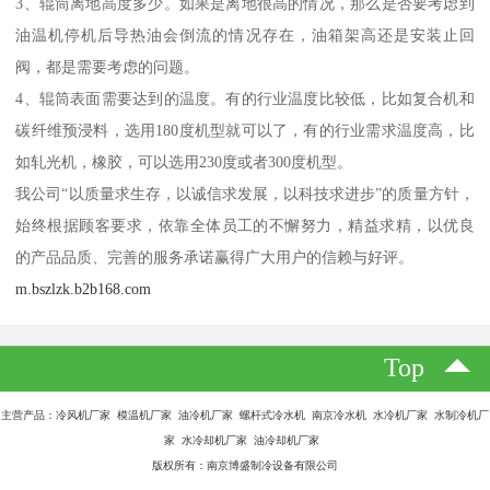
3、辊筒离地高度多少。如果是离地很高的情况，那么是否要考虑到
油温机停机后导热油会倒流的情况存在，油箱架高还是安装止回
阀，都是需要考虑的问题。
4、辊筒表面需要达到的温度。有的行业温度比较低，比如复合机和
碳纤维预浸料，选用180度机型就可以了，有的行业需求温度高，比
如轧光机，橡胶，可以选用230度或者300度机型。
我公司“以质量求生存，以诚信求发展，以科技求进步”的质量方针，
始终根据顾客要求，依靠全体员工的不懈努力，精益求精，以优良
的产品品质、完善的服务承诺赢得广大用户的信赖与好评。
m.bszlzk.b2b168.com
Top
主营产品：冷风机厂家 模温机厂家 油冷机厂家 螺杆式冷水机 南京冷水机 水冷机厂家 水制冷机厂
家 水冷却机厂家 油冷却机厂家
版权所有：南京博盛制冷设备有限公司