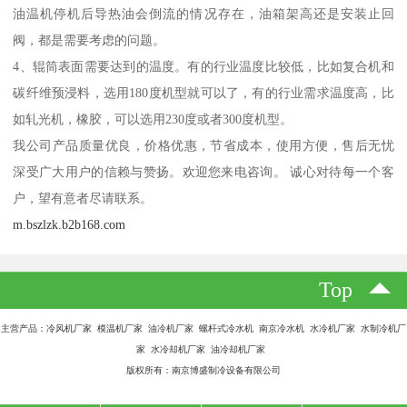
油温机停机后导热油会倒流的情况存在，油箱架高还是安装止回
阀，都是需要考虑的问题。
4、辊筒表面需要达到的温度。有的行业温度比较低，比如复合机和
碳纤维预浸料，选用180度机型就可以了，有的行业需求温度高，比
如轧光机，橡胶，可以选用230度或者300度机型。
我公司产品质量优良，价格优惠，节省成本，使用方便，售后无忧
深受广大用户的信赖与赞扬。欢迎您来电咨询。 诚心对待每一个客
户，望有意者尽请联系。
m.bszlzk.b2b168.com
Top
主营产品：冷风机厂家 模温机厂家 油冷机厂家 螺杆式冷水机 南京冷水机 水冷机厂家 水制冷机厂
家 水冷却机厂家 油冷却机厂家
版权所有：南京博盛制冷设备有限公司