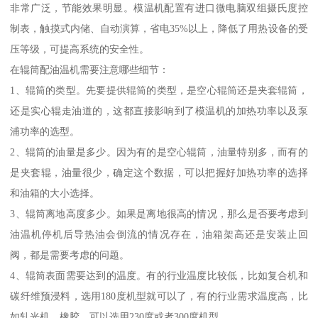
非常广泛，节能效果明显。模温机配置有进口微电脑双组摄氏度控
制表，触摸式内储、自动演算，省电35%以上，降低了用热设备的受
压等级，可提高系统的安全性。
在辊筒配油温机需要注意哪些细节：
1、辊筒的类型。先要提供辊筒的类型，是空心辊筒还是夹套辊筒，
还是实心辊走油道的，这都直接影响到了模温机的加热功率以及泵
浦功率的选型。
2、辊筒的油量是多少。因为有的是空心辊筒，油量特别多，而有的
是夹套辊，油量很少，确定这个数据，可以把握好加热功率的选择
和油箱的大小选择。
3、辊筒离地高度多少。如果是离地很高的情况，那么是否要考虑到
油温机停机后导热油会倒流的情况存在，油箱架高还是安装止回
阀，都是需要考虑的问题。
4、辊筒表面需要达到的温度。有的行业温度比较低，比如复合机和
碳纤维预浸料，选用180度机型就可以了，有的行业需求温度高，比
如轧光机，橡胶，可以选用230度或者300度机型。