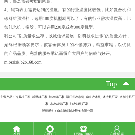
阀，都是需要考虑的问题。
4、辊筒表面需要达到的温度。有的行业温度比较低，比如复合机和
碳纤维预浸料，选用180度机型就可以了，有的行业需求温度高，比
如轧光机，橡胶，可以选用230度或者300度机型。
我公司“以质量求生存，以诚信求发展，以科技求进步”的质量方针，
始终根据顾客要求，依靠全体员工的不懈努力，精益求精，以优良
的产品品质、完善的服务承诺赢得广大用户的信赖与好评。
m.bszlzk.b2b168.com
Top
主营产品：冷风机厂家 模温机厂家 油冷机厂家 螺杆式冷水机 南京冷水机 水冷机厂家 水制冷机厂
家 水冷却机厂家 油冷却机厂家
版权所有：南京博盛制冷设备有限公司
首页
在线QQ
13584070665
在线留言