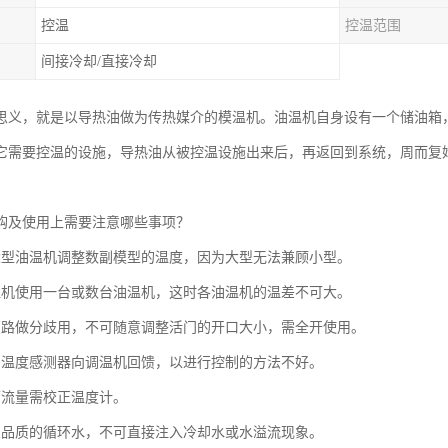
控温
控温范围
间接冷却/直接冷却
思义，就是以导热油做为传热媒介的模温机。油温机自身设有一个储油箱
它需要控温的设施，导热油从被控温设施出来后，再返回到系统，周而复
购及使用上需要注意哪些事项？
大型油温机调整数副模型的温度，因为大型无法兼顾小型。
型机使用一台或数台油温机，这时各油温机的温差不可大。
管路做分歧用，不可随意调整活门的开口大小，需全开使用。
的温度感测器向调温机回馈，以进行控制的方法不好。
下流量需校正温度计。
良品质的循环水，不可直接注入冷却水或水溢流现象。