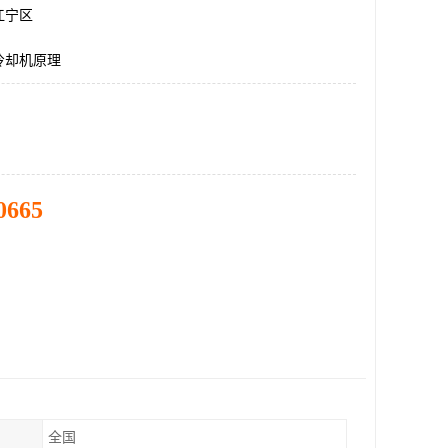
江宁区
冷却机原理
0665
全国