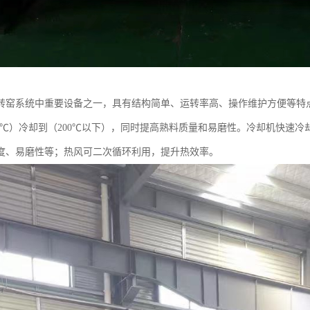
转窑系统中重要设备之一，具有结构简单、运转率高、操作维护方便等特
-1300℃）冷却到（200℃以下），同时提高熟料质量和易磨性。冷却机快
度、易磨性等；热风可二次循环利用，提升热效率。