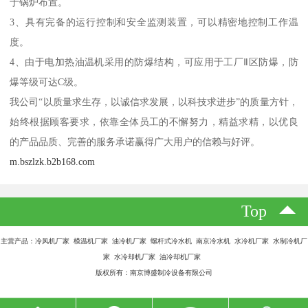
于锅炉布置。
3、具有完备的运行控制和安全监测装置，可以精密地控制工作温
度。
4、由于电加热油温机采用的防爆结构，可应用于工厂Ⅱ区防爆，防
爆等级可达C级。
我公司“以质量求生存，以诚信求发展，以科技求进步”的质量方针，
始终根据顾客要求，依靠全体员工的不懈努力，精益求精，以优良
的产品品质、完善的服务承诺赢得广大用户的信赖与好评。
m.bszlzk.b2b168.com
Top
主营产品：冷风机厂家 模温机厂家 油冷机厂家 螺杆式冷水机 南京冷水机 水冷机厂家 水制冷机厂
家 水冷却机厂家 油冷却机厂家
版权所有：南京博盛制冷设备有限公司