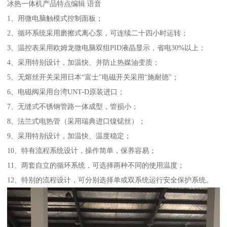
冰热一体机产品特点编辑 语音
1、用微电脑触模式控制面板；
2、循环系统采用磨擦式离心泵，可连续二十四小时运转；
3、温控表采用欧姆龙微电脑双组PID液晶显示，省电30%以上；
4、采用特别设计，加温快、并防止热媒油变质；
5、无熔丝开关采用日本“富士"电磁开关采用“施耐德"；
6、电磁阀采用台湾UNT-D原装进口；
7、无缝式不锈钢管路一体成型，管损小；
8、法兰式电热管（采用瑞典进口镍锘丝）；
9、采用特别设计，加温快、温度稳定；
10、特有流程系统设计，操作简单，保养容易；
11、两套自立的循环系统，可选择两种不同的使用温度；
12、特别的流程设计，可分别选择单或双系统运行安全保护系统。