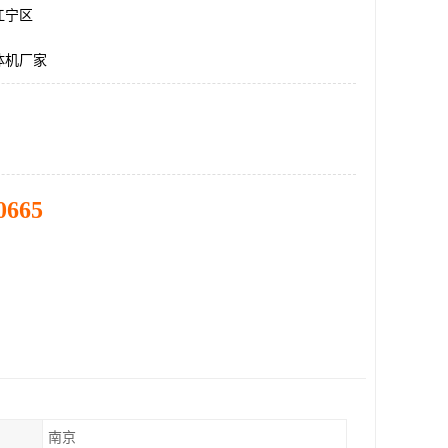
江宁区
体机厂家
0665
南京