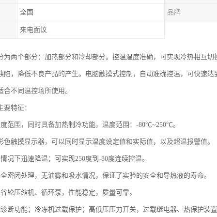
全国
品牌
来电面议
分为两个部分：加热部分和冷却部分。控温温度准确，可实现冷热相互切
缺陷，降低不良产品的产生。电脑触摸式控制，自动准确控温，可快速达
适合不同温控场所使用。
主要特征：
度范围，同时具备加热制冷功能，温度范围：-80℃~250℃。
清彩色触摸显示器，可以同时显示温度设定值和实际值，以及超温报警值。
情况下迅速降温；可实现250度到-80度连续控温。
理全密闭处理，无油雾和吸水情况，保证了实验的安全和导热液的寿命。
元谷轮压缩机、循环泵，性能稳定，质量可靠。
我诊断功能；冷冻机过载保护；高低压压力开关，过载继电器、热保护装