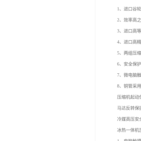
1、进口谷
2、效率高
3、进口高
4、进口高
5、两组压
6、安全保
7、微电脑
8、铜管采
压缩机起动
马达反转保
冷媒高压安
冰热一体机