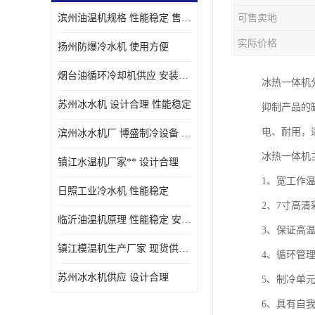
滨州油温机规格 性能稳定 售后方便
可售卖地
油冷却机厂家
实际价格
扬州防爆冷水机 使用方便
烟台油循环冷却机供应 安装方便
冰热一体机
苏州冰水机 设计合理 性能稳定
抑制产品的
电、耐用，
滨州冰水机厂 博盛制冷设备 安装方便
冰热一体机
镇江水温机厂家** 设计合理
1、宽工作温
日照工业冷水机 性能稳定
2、7寸高
临沂油温机原理 性能稳定 安装方便
3、保证高温
镇江模温机生产厂家 现货供应 售后保障
4、循环管
苏州冰水机供应 设计合理
5、制冷单
6、具有自