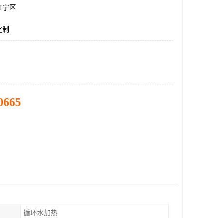
江宁区
定制
0665
循环水加热