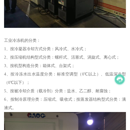
工业冷冻机的分类：
1、按冷凝器冷却方式分类：风冷式、水冷式；
2、按压缩机结构型式分类：螺杆式、活塞式、涡旋式、离心式；
3、按机型构造分类：箱体式、台架式；
4、按冷冻水出水温度分类：标准空调型（0℃以上）、低温深冷型
（0℃以下）；
5、按被冷却介质（载冷剂）分类：盐水、乙二醇、耐腐蚀；
6、按制冷原理分类：压缩式、吸收式；按蒸发器结构型式分类：满
液式。