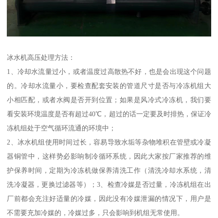
冰水机高压处理方法：
1、冷却水流量过小，或者温度过高散热不好，也是会出现这个问题
的。冷却水流量小，要检查配套安装的管道尺寸是否与冷冻机组大
小相匹配，或者水阀是否开到位置；如果是风冷式冷冻机，我们要
看安装环境温度是否有超过40℃，超过的话一定要及时排热，保证冷
冻机组处于空气循环流通的环境中；
2、冰水机组使用时间过长，容易导致水垢等杂物堆积在管壁或冷凝
器铜管中，这样势必影响制冷循环系统，因此大家按厂家推荐的维
护保养时间，定期为冷冻机做保养清洗工作（清洗冷却水系统，清
洗冷凝器，更换过滤器等）；3、检查冷媒是否过量，冷冻机组在出
厂前都会充注好适量的冷媒，因此没有冷媒泄漏的情况下，用户是
不需要充加冷媒的，冷媒过多，只会影响到机组无常使用。