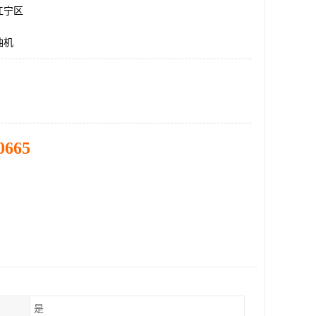
江宁区
油机
0665
是