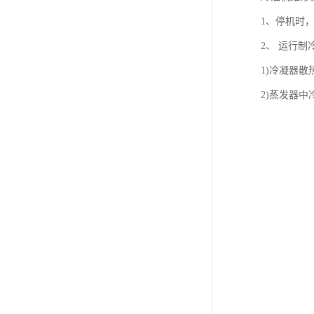
1、停机时
2、 运行
1)冷凝器散
2)蒸发器