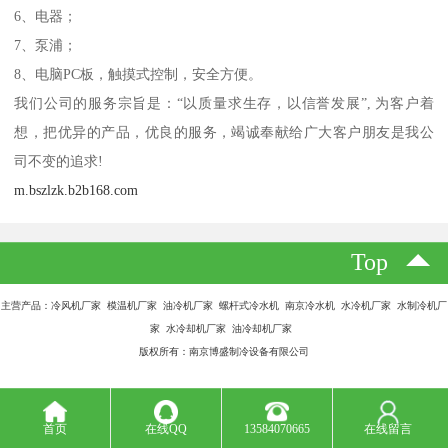
6、电器；
7、泵浦；
8、电脑PC板，触摸式控制，安全方便。
我们公司的服务宗旨是：“以质量求生存，以信誉发展”, 为客户着
想，把优异的产品，优良的服务，竭诚奉献给广大客户朋友是我公
司不变的追求!
m.bszlzk.b2b168.com
Top
主营产品：冷风机厂家 模温机厂家 油冷机厂家 螺杆式冷水机 南京冷水机 水冷机厂家 水制冷机厂
家 水冷却机厂家 油冷却机厂家
版权所有：南京博盛制冷设备有限公司
首页
在线QQ
13584070665
在线留言