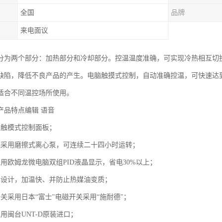
全国
品牌
来电面议
分为两个部分：加热部分和冷却部分。控温温度准确，可实现冷热相互切
缺陷，降低不良产品的产生。电脑触摸式控制，自动准确控温，可快速达
适合不同温控场所使用。
产品特点编辑 语音
脑触模式控制面板；
统采用磨擦式离心泵，可连续二十四小时运转；
用欧姆龙微电脑双组PID液晶显示，省电30%以上；
别设计，加温快、并防止热媒油变质；
关采用日本“富士"电磁开关采用“施耐德"；
用闽台UNT-D原装进口；