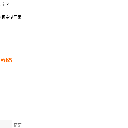
江宁区
体机定制厂家
0665
南京