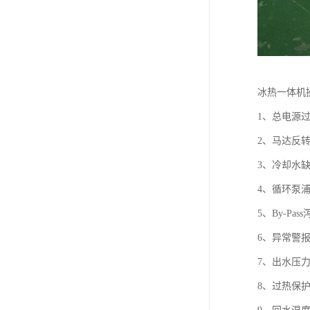
冰热一体机
1、总电源
2、马达反
3、冷却水
4、循环泵
5、By-Pa
6、异常警
7、出水压
8、过热保