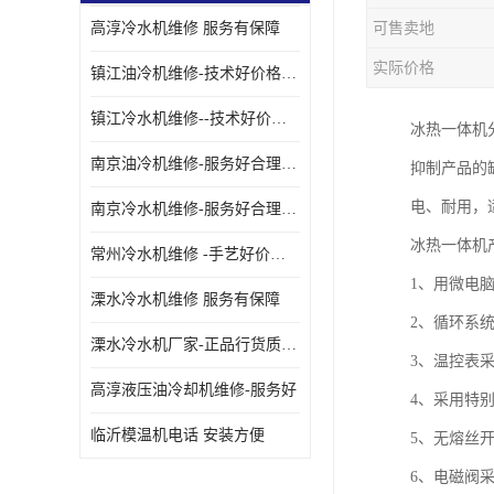
高淳冷水机维修 服务有保障
可售卖地
油冷却机厂家
实际价格
镇江油冷机维修-技术好价格便宜
镇江冷水机维修--技术好价格便宜
冰热一体机
南京油冷机维修-服务好合理收费
抑制产品的
电、耐用，
南京冷水机维修-服务好合理收费
冰热一体机
常州冷水机维修 -手艺好价格便宜
1、用微电
溧水冷水机维修 服务有保障
2、循环系
溧水冷水机厂家-正品行货质量有保障
3、温控表采
高淳液压油冷却机维修-服务好
4、采用特
临沂模温机电话 安装方便
5、无熔丝开
6、电磁阀采