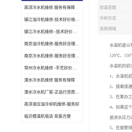
高淳冷水机维修 服务有保障
控温范围
油冷却机厂家
冷却方式
镇江油冷机维修-技术好价格便宜
适用领域
镇江冷水机维修--技术好价格便宜
南京油冷机维修-服务好合理收费
水温机是以
120℃、1
南京冷水机维修-服务好合理收费
水温机的初
常州冷水机维修 -手艺好价格便宜
1、水温机
溧水冷水机维修 服务有保障
2、接着接
溧水冷水机厂家-正品行货质量有保障
3、在筹办
高淳液压油冷却机维修-服务好
4、如果这
临沂模温机电话 安装方便
是进水压力
5、在报警