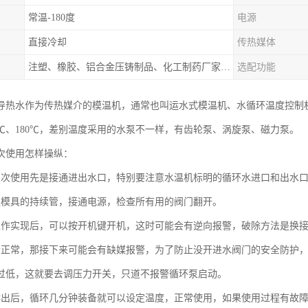
常温-180度
电源
直接冷却
传热媒体
注塑、橡胶、铝合金压铸制品、化工制药厂家、注塑机、压铸机、反应釜、热压机配套
选配功能
导热水作为传热媒介的模温机，通常也叫运水式模温机、水循环温度控制机
50℃、180℃，差别温度采用的水泵不一样，有齿轮泵、涡旋泵、磁力泵。
次使用怎样操纵：
初次使用先是接通进出水口，特别要注意水温机标明的循环水进口和出水
通模具的持续管，接通电源，检查所有用的阀门翻开。
工作实现后，可以按开机键开机，这时可能会有逆向报警，破除方法是换
个正常，那接下来可能会有缺媒报警，为了防止没开进水阀门的安全防护
过低，这就要去调压力开关，只道不报警循环泵启动。
排出后，循环几分钟装备就可以设定温度，正常使用，如果使用过程有故