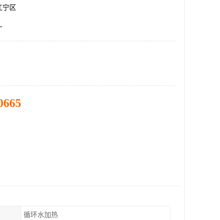
江宁区
厂
0665
循环水加热