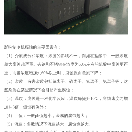
影响制冷机腐蚀的主要因素有：
（1）介质成分和浓度：浓度的影响不一，例如在盐酸中，一般浓度
越大腐蚀越严重。碳钢和不锈钢在浓度为50%左右的硫酸中腐蚀更严
重，而当浓度增加到60%以上时，腐蚀反而急剧下降；
（2）杂质：有害杂质包括氯离子、硫离子、氰离子、氨离子等，这
些杂质在某些情况下会引起严重腐蚀；
（3）温度：腐蚀是一种化学反应，温度每提升10℃，腐蚀速度约增
加1~3倍，但也有例外；
（4）ph值：一般ph值越小，金属的腐蚀越大；
（5）流速：多数情况下流速越大，腐蚀也越大。