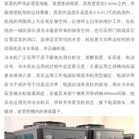
装置的声地必需是地板、装置垫或根底、其程度度在6.4mm之内，并
能接受机组的运转重量。其室内温度应该是在4.4-43.3℃的机房内，
机组的周围和上方应有足够空间，以便停止日常的维护工作。在机
组的一端应留出清洗冷凝器管束的抽管空间，也可应用门洞或其它
位置适宜的洞口。选择适宜管径的水管，机组更大功率运转时的冷
却系统及冷水系统，并正确衔接。
冷水机广泛应用于原子吸收光谱分析仪、发酵装置、反应釜、电泳
仪等。冷水机在运用的过程中必定要注意：主要运用之前槽内应该
参加液体介质，其次运用工作电源应根据本机类型确定。电源功率
应大于或许等于仪器总功率，电源必须有良好的接地，再次冷水机
应安顿在枯燥通风处，后被及来那个侧离开障碍物400mm间隔，然
后在运用完毕冷水机后，所有开关置关机状态，接下电源插头，用
吸球，皮管把槽内的液体吸干。