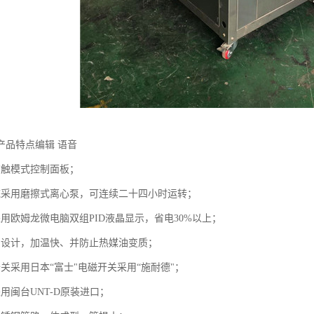
产品特点编辑 语音
脑触模式控制面板；
统采用磨擦式离心泵，可连续二十四小时运转；
用欧姆龙微电脑双组PID液晶显示，省电30%以上；
别设计，加温快、并防止热媒油变质；
关采用日本“富士"电磁开关采用“施耐德"；
用闽台UNT-D原装进口；