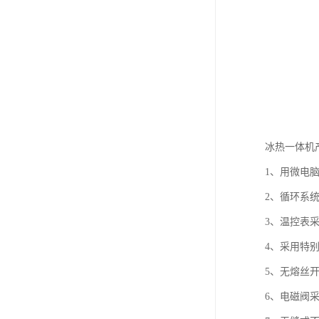
冰热一体机
1、用微电
2、循环系
3、温控表采
4、采用特
5、无熔丝开
6、电磁阀采