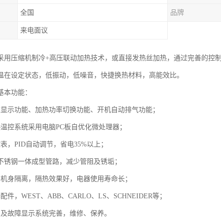
全国
品牌
来电面议
采用压缩机制冷+高压联动加热技术，或直接发热丝加热，通过完善的控
温在设定状态，低振动，低噪音，快捷换热材料，高能效比。
基本功能：
度显示功能、加热功率切换功能、开机自动排气功能；
热温控系统采用电脑PC板自优化微处理器；
表，PID自动调节，省电35%以上；
04不锈钢一体成型管路，减少管阻及锈垢；
与机身隔离，隔热效果好，电器使用寿命长；
配件，WEST、ABB、CARLO、LS、SCHNEIDER等；
护及故障显示系统完善，维修、保养。