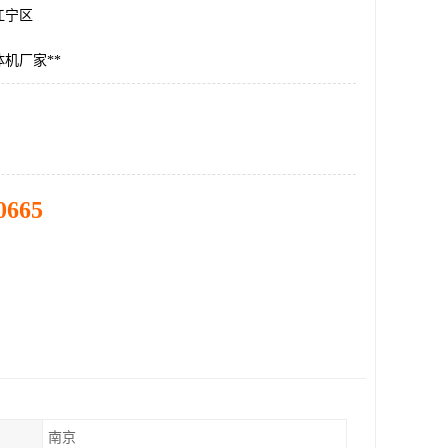
江宁区
机厂家**
0665
南京