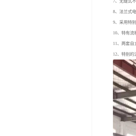
7、无缝式
8、法兰式
9、采用特
10、特有
11、两套
12、特别