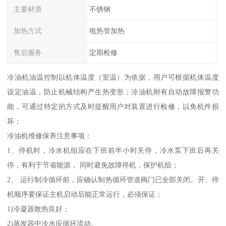
主要材质
不锈钢
加热方式
电热管加热
售后服务
定期检修
冷油机油温控制以机体温度（室温）为依据，用户可根据机体温度
设定油温，防止机械结构产生热变形；冷油机附有自动故障报警功
能，可通过特定的方式及时提醒用户对装置进行检修，以免机件损
坏；
冷油机维修保养注意事项：
1、停机时，冷水机组应在下班前半小时关停，冷水泵下班后再关
停，有利于节省能源， 同时避免故障停机，保护机组；
2、 运行制冷循环前，应确认制热循环管道阀门已全部关闭。开、停
机顺序要保证主机启动后能正常运行，必须保证：
1)冷凝器散热良好；
2)蒸发器中冷水应循环流动。