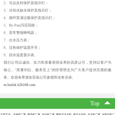
2、马达反转保护及指示灯；
3、冷却水缺水保护及指示灯；
4、循环泵浦过载保护及指示灯；
5、By-Pass泻压回路；
6、异常警报蜂鸣器；
7、出水压力表；
8、过热保护温度开关；
9、回水温度显示表。
我们公司以诚信、实力和质量获得业界的高度认可，坚持以客户为
核心，“质量到位、服务至上”的经营理念为广大客户提供完善的服
务。欢迎各界朋友莅临公司参观和业务洽谈。
m.bszlzk.b2b168.com
Top
主营产品：冷风机厂家 模温机厂家 油冷机厂家 螺杆式冷水机 南京冷水机 水冷机厂家 水制冷机厂