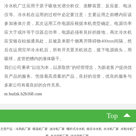
冷水机广泛应用于原子吸收光谱分析仪、发酵装置、反应釜、电泳
仪等。冷水机在运用的过程中必定要注意：主要运用之前槽内应该
参加液体介质，其次运用工作电源应根据本机类型确定。电源功率
应大于或许等于仪器总功率，电源必须有良好的接地，再次冷水机
应安顿在枯燥通风处，后被及来那个侧离开障碍物400mm间隔，然
后在运用完毕冷水机后，所有开关置关机状态，接下电源插头，用
吸球，皮管把槽内的液体吸干。
我们公司秉承“以信为本，以质取胜”的经营理念，为新老客户提供优
良产品的服务。凭借着高质量的产品，良好的信誉，优良的服务与
多家公司有着良好的合作关系。
m.bszlzk.b2b168.com
Top
主营产品：冷风机厂家 模温机厂家 油冷机厂家 螺杆式冷水机 南京冷水机 水冷机厂家 水制冷机厂
家 水冷却机厂家 油冷却机厂家