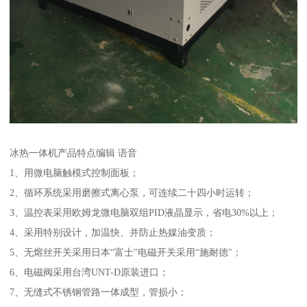
冰热一体机产品特点编辑 语音
1、用微电脑触模式控制面板；
2、循环系统采用磨擦式离心泵，可连续二十四小时运转；
3、温控表采用欧姆龙微电脑双组PID液晶显示，省电30%以上；
4、采用特别设计，加温快、并防止热媒油变质；
5、无熔丝开关采用日本“富士"电磁开关采用“施耐德"；
6、电磁阀采用台湾UNT-D原装进口；
7、无缝式不锈钢管路一体成型，管损小；