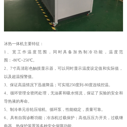
冰热一体机主要特征：
1、宽工作温度范围，同时具备加热制冷功能，温度范
围：-80℃~250℃。
2、7寸高清彩色触摸显示器，可以同时显示温度设定值和实际值，
以及超温报警值。
3、保证高温情况下迅速降温；可实现250度到-80度连续控温。
4、循环管理全密闭处理，无油雾和吸水情况，保证了实验的安全和
导热液的寿命。
5、制冷单元谷轮压缩机、循环泵，性能稳定，质量可靠。
6、具有自我诊断功能；冷冻机过载保护；高低压压力开关，过载继
电器、热保护装置等多种安全保障功能。