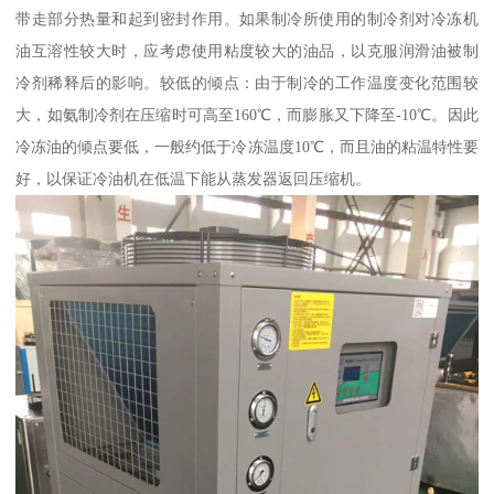
带走部分热量和起到密封作用。如果制冷所使用的制冷剂对冷冻机
油互溶性较大时，应考虑使用粘度较大的油品，以克服润滑油被制
冷剂稀释后的影响。较低的倾点：由于制冷的工作温度变化范围较
大，如氨制冷剂在压缩时可高至160℃，而膨胀又下降至-10℃。因此
冷冻油的倾点要低，一般约低于冷冻温度10℃，而且油的粘温特性要
好，以保证冷油机在低温下能从蒸发器返回压缩机。