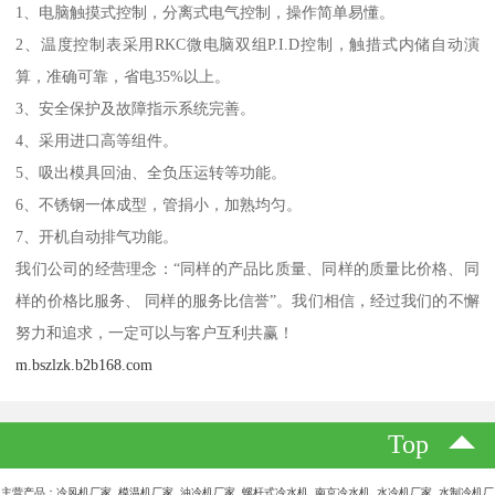
1、电脑触摸式控制，分离式电气控制，操作简单易懂。
2、温度控制表采用RKC微电脑双组P.I.D控制，触措式内储自动演
算，准确可靠，省电35%以上。
3、安全保护及故障指示系统完善。
4、采用进口高等组件。
5、吸出模具回油、全负压运转等功能。
6、不锈钢一体成型，管捐小，加熟均匀。
7、开机自动排气功能。
我们公司的经营理念：“同样的产品比质量、同样的质量比价格、同
样的价格比服务、 同样的服务比信誉”。我们相信，经过我们的不懈
努力和追求，一定可以与客户互利共赢！
m.bszlzk.b2b168.com
Top
主营产品：冷风机厂家 模温机厂家 油冷机厂家 螺杆式冷水机 南京冷水机 水冷机厂家 水制冷机厂