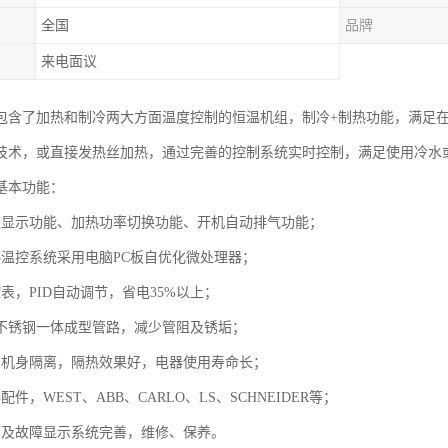
全国
品牌
来电面议
包含了加热和制冷两大方面温度控制的恒温机组，制冷+制热功能，满足
技术，或直接发热丝加热，通过完善的控制系统实时控制，满足使用冷水
基本功能：
度显示功能、加热功率切换功能、开机自动排气功能；
热温控系统采用电脑PC板自优化微处理器；
表，PID自动调节，省电35%以上；
04不锈钢一体成型管路，减少管阻及锈垢；
与机身隔离，隔热效果好，电器使用寿命长；
配件，WEST、ABB、CARLO、LS、SCHNEIDER等；
护及故障显示系统完善，维修、保养。