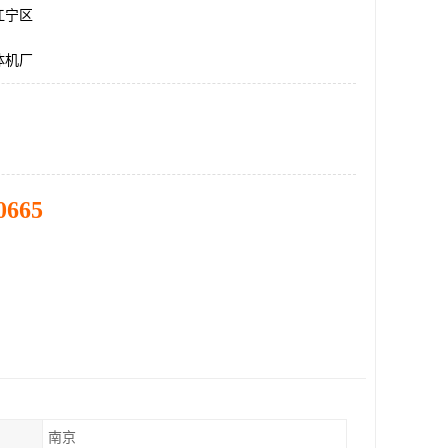
江宁区
体机厂
0665
南京