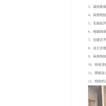
3、温控表采
4、采用特
5、无熔丝开
6、电磁阀采
7、无缝式
8、法兰式
9、采用特
10、特有
11、两套
12、特别