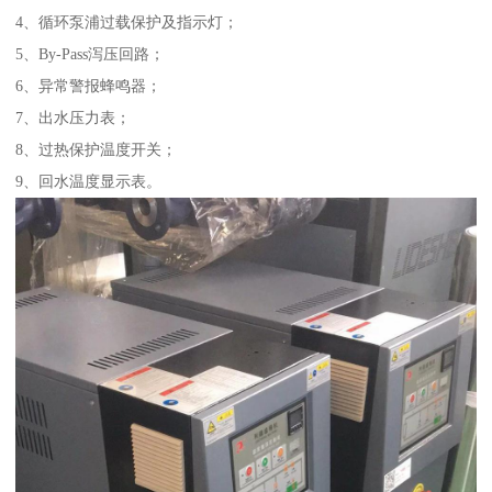
4、循环泵浦过载保护及指示灯；
5、By-Pass泻压回路；
6、异常警报蜂鸣器；
7、出水压力表；
8、过热保护温度开关；
9、回水温度显示表。