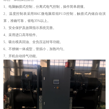
1、电脑触摸式控制，分离式电气控制，操作简单易懂。
2、温度控制表采用RKC微电脑双组P.I.D控制，触措式内储自动演
算，准确可靠，省电35%以上。
3、安全保护及故障指示系统完善。
4、采用进口高等组件。
5、吸出模具回油、全负压运转等功能。
6、不锈钢一体成型，管捐小，加熟均匀。
7、开机自动排气功能。