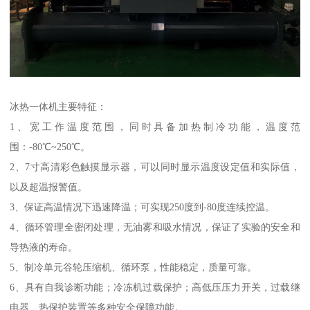
冰热一体机主要特征：
1、宽工作温度范围，同时具备加热制冷功能，温度范
围：-80℃~250℃。
2、7寸高清彩色触摸显示器，可以同时显示温度设定值和实际值，
以及超温报警值。
3、保证高温情况下迅速降温；可实现250度到-80度连续控温。
4、循环管理全密闭处理，无油雾和吸水情况，保证了实验的安全和
导热液的寿命。
5、制冷单元谷轮压缩机、循环泵，性能稳定，质量可靠。
6、具有自我诊断功能；冷冻机过载保护；高低压压力开关，过载继
电器、热保护装置等多种安全保障功能。