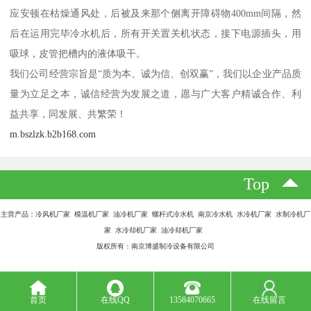
应安顿在枯燥通风处，后被及来那个侧离开障碍物400mm间隔，然
后在运用完毕冷水机后，所有开关置关机状态，接下电源插头，用
吸球，皮管把槽内的液体吸干。
我们公司经营宗旨是“质为本、诚为信、创双赢”，我们以企业产品质
量为立足之本，诚信经营为发展之道，愿与广大客户精诚合作、利
益共享，同发展、共繁荣！
m.bszlzk.b2b168.com
Top
主营产品：冷风机厂家 模温机厂家 油冷机厂家 螺杆式冷水机 南京冷水机 水冷机厂家 水制冷机厂
家 水冷却机厂家 油冷却机厂家
版权所有：南京博盛制冷设备有限公司
首页
在线QQ
13584070665
在线留言