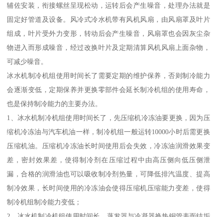
辅佐安装，衔接螺丝呈现松动，运转后会产生噪音，处理办法就是
固定好管道及设备。风冷式冷水机带有风机风扇，由风扇罩及叶片
组成，叶片受外力变形，转动后会产生噪音，风扇罩也会因灰尘杂
物进入而形成噪音，经过改换叶片及定期清算风机风扇上面杂物，
可减少噪音。
冰水机制冷机组使用时间长了需要定期的维护保养，否则制冷能力
会逐渐变低，定期保养并更换零部件会延长制冷机组的使用寿命，
也是保持制冷能力的主要办法。
1、冰水机制冷机组使用时间长了，先压缩机冷冻油要更换，因为压
缩机冷冻油与汽车机油一样，制冷机组一般运转10000小时后需更换
压缩机油。压缩机冷冻油长时间使用后会失效，冷冻油润滑效果变
差，密封效果差，使得制冷剂在压缩过程中由高压侧向低压侧泄
漏，合格的润滑油也可以吸收制冷剂热量，可降低排汽温度、提高
制冷效果，长时间使用的冷冻油会使得压缩机压缩能力变差，使得
制冷机组制冷能力变低；
2、冰水机制冷机组使用时间长，蒸发器与冷凝器换热铜管表面结垢