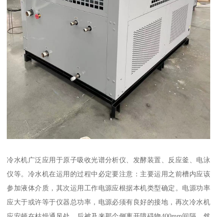
冷水机广泛应用于原子吸收光谱分析仪、发酵装置、反应釜、电泳
仪等。冷水机在运用的过程中必定要注意：主要运用之前槽内应该
参加液体介质，其次运用工作电源应根据本机类型确定。电源功率
应大于或许等于仪器总功率，电源必须有良好的接地，再次冷水机
应安顿在枯燥通风处，后被及来那个侧离开障碍物400mm间隔，然