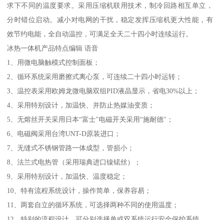
求下不同的温度要求。采用压缩机联用技术，制冷回路相互单立，
分时错位启动。减小对电网的干扰，稳定发挥压缩机更大性能，有
效节约电能，全自动温控，可满足全天二十四小时连续运行。
冰热一体机产品特点编辑 语音
1、用微电脑触模式控制面板；
2、循环系统采用磨擦式离心泵，可连续二十四小时运转；
3、温控表采用欧姆龙微电脑双组PID液晶显示，省电30%以上；
4、采用特别设计，加温快、并防止热媒油变质；
5、无熔丝开关采用日本“富士"电磁开关采用“施耐德"；
6、电磁阀采用台湾UNT-D原装进口；
7、无缝式不锈钢管路一体成型，管损小；
8、法兰式电热管（采用瑞典进口镍锘丝）；
9、采用特别设计，加温快、温度稳定；
10、特有流程系统设计，操作简单，保养容易；
11、两套自立的循环系统，可选择两种不同的使用温度；
12、特别的流程设计，可分别选择单或双系统运行安全保护系统。