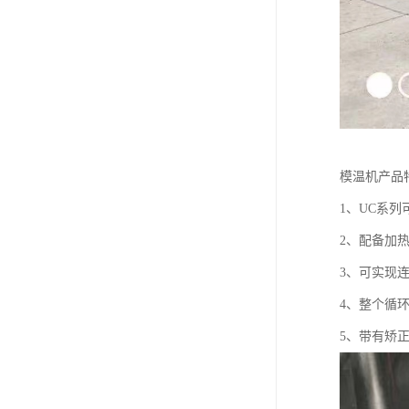
模温机产品
1、UC系列
2、配备加
3、可实现
4、整个循
5、带有矫正