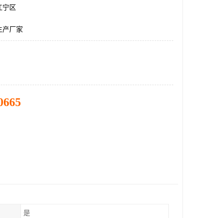
江宁区
生产厂家
0665
是