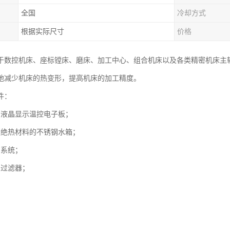
全国
冷却方式
根据实际尺寸
价格
于数控机床、座标镗床、磨床、加工中心、组合机床以及各类精密机床主
地减少机床的热变形，提高机床的加工精度。
件：
：液晶显示温控电子板；
覆绝热材料的不锈钢水箱；
护系统；
、过滤器；
；