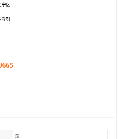
江宁区
水冷机
0665
是