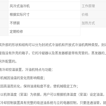
风冷式油冷机
工作原理
根据实际尺寸
价格
不锈钢
加热方式
定期检修
其外部的形状和结构可以分为封闭式冷油机和开放式冷油机两种类型。封
是指没有外壳的箱子，它的冷疑器以及蒸发器都是带有壳管的，蒸发器的
另外配置的。
液冷却控温装置，冷油机特点与功能：
作机械因油温的变化而影响精度；
质因高温而劣化，保持油液粘度不变，使机械稳定工作；
制以机体温度（室温）为依据，用户可以根据机体温度（室温）设定油温
液冷却控制装置具有完整的吸送油系统与立的电器控制，只要连通油管，