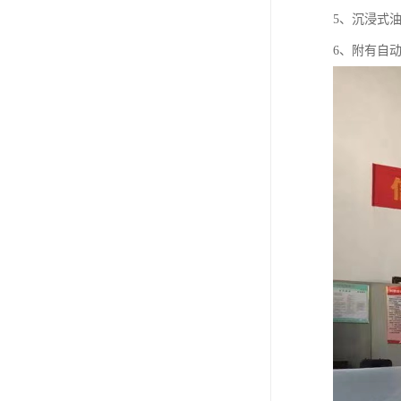
5、沉浸式
6、附有自