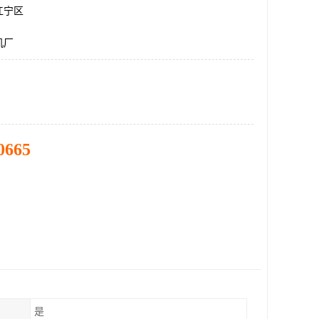
江宁区
机厂
0665
是