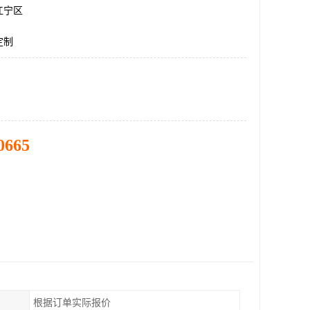
江宁区
定制
0665
根据订单实际报价