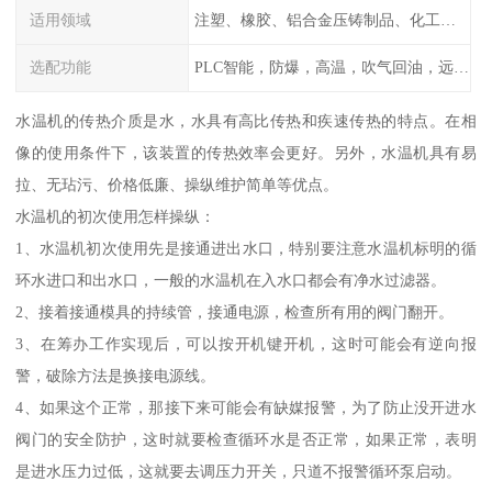
适用领域
注塑、橡胶、铝合金压铸制品、化工制药厂家、注塑机、压铸机、反应釜、热压机配套
选配功能
PLC智能，防爆，高温，吹气回油，远程通讯，云端数据存储，多点温控等等
水温机的传热介质是水，水具有高比传热和疾速传热的特点。在相
像的使用条件下，该装置的传热效率会更好。另外，水温机具有易
拉、无玷污、价格低廉、操纵维护简单等优点。
水温机的初次使用怎样操纵：
1、水温机初次使用先是接通进出水口，特别要注意水温机标明的循
环水进口和出水口，一般的水温机在入水口都会有净水过滤器。
2、接着接通模具的持续管，接通电源，检查所有用的阀门翻开。
3、在筹办工作实现后，可以按开机键开机，这时可能会有逆向报
警，破除方法是换接电源线。
4、如果这个正常，那接下来可能会有缺媒报警，为了防止没开进水
阀门的安全防护，这时就要检查循环水是否正常，如果正常，表明
是进水压力过低，这就要去调压力开关，只道不报警循环泵启动。