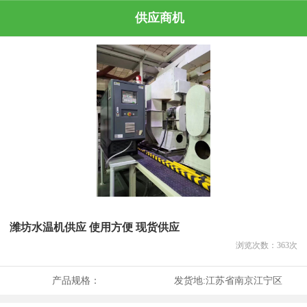
供应商机
潍坊水温机供应 使用方便 现货供应
浏览次数：
363
次
产品规格：
发货地:
江苏省南京江宁区