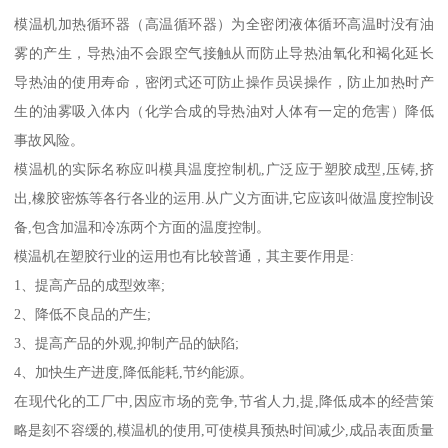
模温机加热循环器（高温循环器）为全密闭液体循环高温时没有油
雾的产生，导热油不会跟空气接触从而防止导热油氧化和褐化延长
导热油的使用寿命，密闭式还可防止操作员误操作，防止加热时产
生的油雾吸入体内（化学合成的导热油对人体有一定的危害）降低
事故风险。
模温机的实际名称应叫模具温度控制机,广泛应于塑胶成型,压铸,挤
出,橡胶密炼等各行各业的运用.从广义方面讲,它应该叫做温度控制设
备,包含加温和冷冻两个方面的温度控制。
模温机在塑胶行业的运用也有比较普通，其主要作用是:
1、提高产品的成型效率;
2、降低不良品的产生;
3、提高产品的外观,抑制产品的缺陷;
4、加快生产进度,降低能耗,节约能源。
在现代化的工厂中,因应市场的竞争,节省人力,提,降低成本的经营策
略是刻不容缓的,模温机的使用,可使模具预热时间减少,成品表面质量