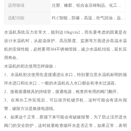
适用领域
注塑、橡胶、铝合金压铸制品、化工制药厂家、注塑机、压铸机、反应釜、热压机配套
选配功能
PLC智能，防爆，高温，吹气回油，远程通讯，云端数据存储，多点温控等等
水温机系统压力非常大，能到达10kg/cm2，而先要考虑的因素是在
设计水温机时，从超温保护、高压限度、监测等方面进步高温水温
机的安保性能，必然要用304不锈钢管路，减少水温机结垢，延长应
用寿命。
水温机的初次使用怎样操纵：
1、水温机初次使用先是接通进出水口，特别要注意水温机标明的循
环水进口和出水口，一般的水温机在入水口都会有净水过滤器。
2、接着接通模具的持续管，接通电源，检查所有用的阀门翻开。
3、在筹办工作实现后，可以按开机键开机，这时可能会有逆向报
警，破除方法是换接电源线。
4、如果这个正常，那接下来可能会有缺媒报警，为了防止没开进水
阀门的安全防护，这时就要检查循环水是否正常，如果正常，表明