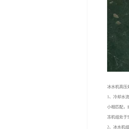
冰水机高压
1、冷却水
小相匹配，
冻机组处于
2、冰水机