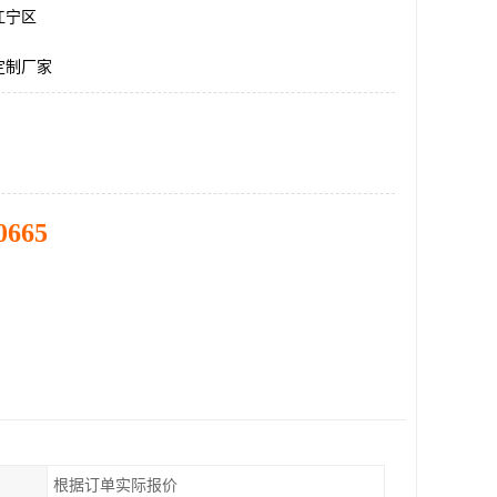
江宁区
定制厂家
0665
根据订单实际报价