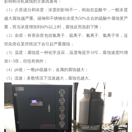
影响制冷机腐蚀的主要因素有：
（1）介质成分和浓度：浓度的影响不一，例如在盐酸中，一般浓度
越大腐蚀越严重。碳钢和不锈钢在浓度为50%左右的硫酸中腐蚀更严
重，而当浓度增加到60%以上时，腐蚀反而急剧下降；
（2）杂质：有害杂质包括氯离子、硫离子、氰离子、氨离子等，这
些杂质在某些情况下会引起严重腐蚀；
（3）温度：腐蚀是一种化学反应，温度每提升10℃，腐蚀速度约增
加1~3倍，但也有例外；
（4）ph值：一般ph值越小，金属的腐蚀越大；
（5）流速：多数情况下流速越大，腐蚀也越大。