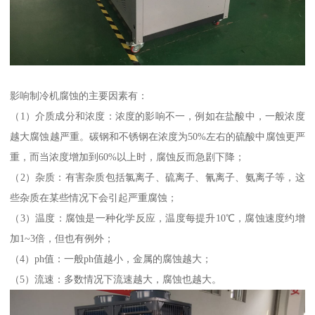
影响制冷机腐蚀的主要因素有：
（1）介质成分和浓度：浓度的影响不一，例如在盐酸中，一般浓度
越大腐蚀越严重。碳钢和不锈钢在浓度为50%左右的硫酸中腐蚀更严
重，而当浓度增加到60%以上时，腐蚀反而急剧下降；
（2）杂质：有害杂质包括氯离子、硫离子、氰离子、氨离子等，这
些杂质在某些情况下会引起严重腐蚀；
（3）温度：腐蚀是一种化学反应，温度每提升10℃，腐蚀速度约增
加1~3倍，但也有例外；
（4）ph值：一般ph值越小，金属的腐蚀越大；
（5）流速：多数情况下流速越大，腐蚀也越大。