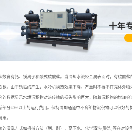
多数含有钙、镁离子和酸式碳酸盐。当冷却水流经金属表面时，有碳酸盐
铁锈。由于锈垢的产生，水冷机换热效果下降。严重时不得不在壳体外喷
究的数据显示水垢沉积物对热传输的损失影响巨大，随着沉积物的增加会
垢部分40%以上的运行费用。保持冷却通道中不含矿物沉积物可以很好的
费用。
统的清洗方式如机械方法（刮、刷）、高压水、化学清洗(酸洗)等在对设